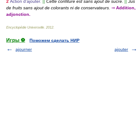
2
Action d'ajouter.
||
Cette confiture est sans ajout de sucre.
||
Jus
de fruits sans ajout de colorants ni de conservateurs.
⇒
Addition,
adjonction.
Encyclopédie Universelle
.
2012
.
Игры ⚽
Поможем сделать НИР
ajourner
ajouter