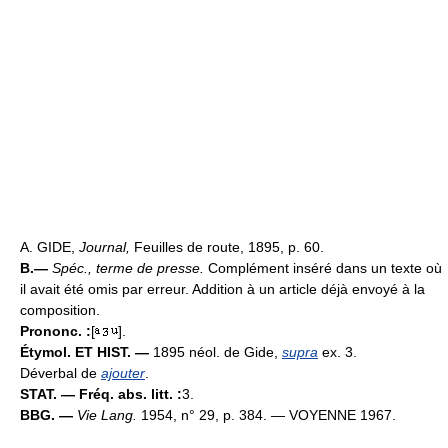
A. GIDE,
Journal,
Feuilles de route, 1895, p. 60.
B.—
Spéc., terme de presse.
Complément inséré dans un texte où
il avait été omis par erreur. Addition à un article déjà envoyé à la
composition.
Prononc. :
[
].
Étymol. ET HIST. —
1895 néol. de Gide,
supra
ex. 3.
Déverbal de
ajouter
.
STAT. — Fréq. abs. litt. :
3.
BBG. —
Vie Lang.
1954, n° 29, p. 384. — VOYENNE 1967.