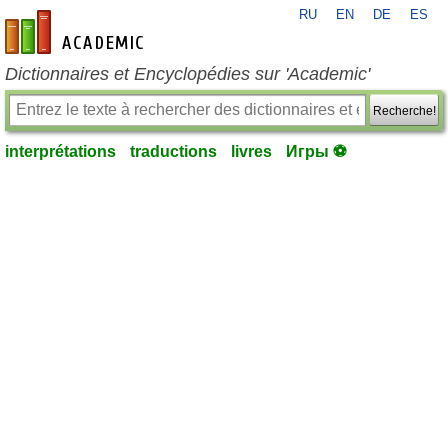
RU
EN
DE
ES
fr-academic.com
Dictionnaires et Encyclopédies sur 'Academic'
Recherche!
interprétations
traductions
livres
Игры ⚽