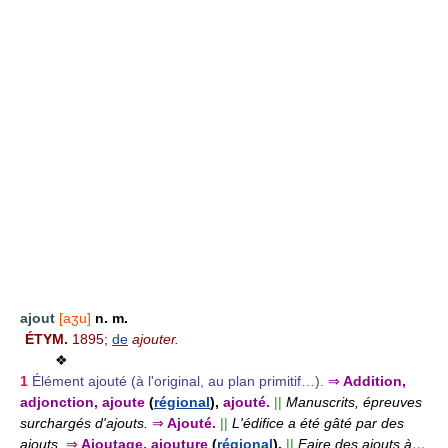
ajout
[aʒu]
n. m.
ÉTYM.
1895;
de
ajouter.
❖
1
Élément ajouté (à l'original, au plan primitif…).
⇒
Addition,
adjonction, ajoute
(
régional
),
ajouté.
||
Manuscrits, épreuves
surchargés d'ajouts.
⇒
Ajouté.
||
L'édifice a été gâté par des
ajouts.
⇒
Ajoutage, ajouture
(
régional
).
||
Faire des ajouts à…